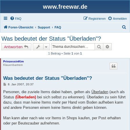
www.freewar.de
FAQ
Registrieren
Anmelden
S
Foren-Übersicht
Support
FAQ
u
Was bedeutet der Status "Überladen"?
c
Suche
Erweiterte 
Antworten
h
1 Beitrag • Seite
1
von
1
e
PrinzessinKim
Klauenbartrein
Was bedeutet der Status "Überladen"?
B
8. Jan 2007, 20:37
e
i
Personen, die zuviele Items dabei haben, gelten als
Überladen
(auch als
t
Status
(Überladen)
bei sich selbst zu erkennen). Überladen zu sein führt
r
a
dazu, dass man keine Items mehr per Hand vom Boden aufheben kann
g
und andere Personen einem keine Items direkt geben können.
Man kann aber nach wie vor Items in Shops kaufen, per Post erhalten
oder per Beutezauber aufnehmen.