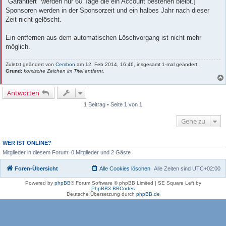
"Garantiert" werden nur 60 Tage die ein Account bestehen bleibt.]
Sponsoren werden in der Sponsorzeit und ein halbes Jahr nach dieser
Zeit nicht gelöscht.
Ein entfernen aus dem automatischen Löschvorgang ist nicht mehr
möglich.
Zuletzt geändert von
Cembon
am 12. Feb 2014, 16:46, insgesamt 1-mal geändert.
Grund:
komische Zeichen im Titel entfernt.
Antworten
1 Beitrag • Seite
1
von
1
Gehe zu
WER IST ONLINE?
Mitglieder in diesem Forum: 0 Mitglieder und 2 Gäste
Foren-Übersicht
Alle Cookies löschen
Alle Zeiten sind
UTC+02:00
Powered by
phpBB
® Forum Software © phpBB Limited | SE Square Left by
PhpBB3 BBCodes
Deutsche Übersetzung durch
phpBB.de