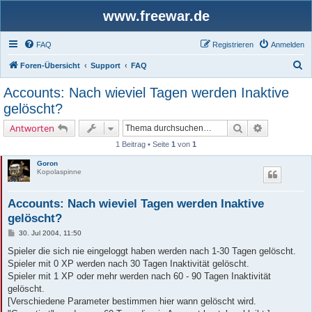
www.freewar.de
FAQ
Registrieren
Anmelden
S
Foren-Übersicht
Support
FAQ
u
Accounts: Nach wieviel Tagen werden Inaktive
c
gelöscht?
h
Suche
Erweiterte 
Antworten
e
1 Beitrag • Seite
1
von
1
Goron
Kopolaspinne
Accounts: Nach wieviel Tagen werden Inaktive
gelöscht?
B
30. Jul 2004, 11:50
e
i
Spieler die sich nie eingeloggt haben werden nach 1-30 Tagen gelöscht.
t
Spieler mit 0 XP werden nach 30 Tagen Inaktivität gelöscht.
r
a
Spieler mit 1 XP oder mehr werden nach 60 - 90 Tagen Inaktivität
g
gelöscht.
[Verschiedene Parameter bestimmen hier wann gelöscht wird.