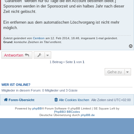
"Garantiert" werden nur 60 Tage die ein Account bestehen bleibt.]
Sponsoren werden in der Sponsorzeit und ein halbes Jahr nach dieser
Zeit nicht gelöscht.
Ein entfernen aus dem automatischen Löschvorgang ist nicht mehr
möglich.
Zuletzt geändert von
Cembon
am 12. Feb 2014, 16:46, insgesamt 1-mal geändert.
Grund:
komische Zeichen im Titel entfernt.
Antworten
1 Beitrag • Seite
1
von
1
Gehe zu
WER IST ONLINE?
Mitglieder in diesem Forum: 0 Mitglieder und 3 Gäste
Foren-Übersicht
Alle Cookies löschen
Alle Zeiten sind
UTC+02:00
Powered by
phpBB
® Forum Software © phpBB Limited | SE Square Left by
PhpBB3 BBCodes
Deutsche Übersetzung durch
phpBB.de