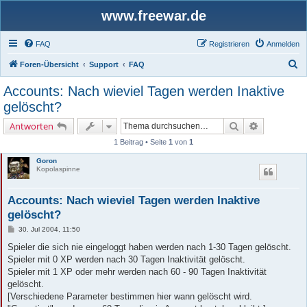
www.freewar.de
FAQ
Registrieren
Anmelden
S
Foren-Übersicht
Support
FAQ
u
Accounts: Nach wieviel Tagen werden Inaktive
c
gelöscht?
h
Suche
Erweiterte 
Antworten
e
1 Beitrag • Seite
1
von
1
Goron
Kopolaspinne
Accounts: Nach wieviel Tagen werden Inaktive
gelöscht?
B
30. Jul 2004, 11:50
e
i
Spieler die sich nie eingeloggt haben werden nach 1-30 Tagen gelöscht.
t
Spieler mit 0 XP werden nach 30 Tagen Inaktivität gelöscht.
r
a
Spieler mit 1 XP oder mehr werden nach 60 - 90 Tagen Inaktivität
g
gelöscht.
[Verschiedene Parameter bestimmen hier wann gelöscht wird.