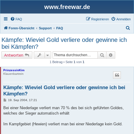
www.freewar.de
FAQ
Registrieren
Anmelden
S
Foren-Übersicht
Support
FAQ
u
Kämpfe: Wieviel Gold verliere oder gewinne ich
c
bei Kämpfen?
h
Suche
Erweiterte 
Antworten
e
1 Beitrag • Seite
1
von
1
PrinzessinKim
Klauenbartrein
Kämpfe: Wieviel Gold verliere oder gewinne ich bei
Kämpfen?
B
19. Sep 2004, 17:21
e
i
Bei einer Niederlage verliert man 70 % des bei sich geführten Goldes,
t
welches der Sieger automatisch erhält
r
a
g
Im Kampfgebiet (Hewien) verliert man bei einer Niederlage kein Gold.