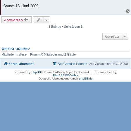
Stand: 15. Juni 2009
Antworten
1 Beitrag • Seite
1
von
1
Gehe zu
WER IST ONLINE?
Mitglieder in diesem Forum: 0 Mitglieder und 2 Gäste
Foren-Übersicht
Alle Cookies löschen
Alle Zeiten sind
UTC+02:00
Powered by
phpBB
® Forum Software © phpBB Limited | SE Square Left by
PhpBB3 BBCodes
Deutsche Übersetzung durch
phpBB.de