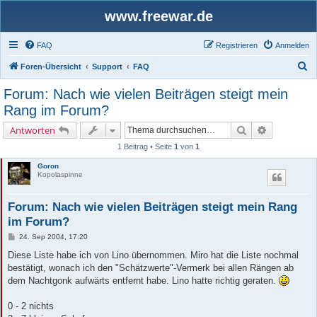
www.freewar.de
FAQ
Registrieren
Anmelden
S
Foren-Übersicht
Support
FAQ
u
Forum: Nach wie vielen Beiträgen steigt mein
c
Rang im Forum?
h
Suche
Erweiterte 
Antworten
e
1 Beitrag • Seite
1
von
1
Goron
Kopolaspinne
Forum: Nach wie vielen Beiträgen steigt mein Rang
im Forum?
B
24. Sep 2004, 17:20
e
i
Diese Liste habe ich von Lino übernommen. Miro hat die Liste nochmal
t
bestätigt, wonach ich den "Schätzwerte"-Vermerk bei allen Rängen ab
r
a
dem Nachtgonk aufwärts entfernt habe. Lino hatte richtig geraten.
g
0 - 2 nichts