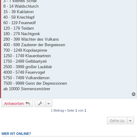
3 - 7 kleines Schaf
8 - 14 Waldschlurch
15 - 39 Kaklatron
40 - 59 Kriechlapf
60 - 119 Feuerwolf
120 - 179 Teidam
180 - 279 Nachtgonk
280 - 399 Wächter des Vulkans
400 - 699 Zauberer der Bergwiesen
700 - 1249 Kopolaspinne
1250 - 1749 Klauenbartrein
1750 - 2499 Gelbbartyeti
2500 - 3999 großer Laubbär
4000 - 5749 Feuervogel
5750 - 7499 Vulkandämon
7500 - 9999 Geist der Depressionen
ab 10000 Sternenzerstörer
Antworten
1 Beitrag • Seite
1
von
1
Gehe zu
WER IST ONLINE?