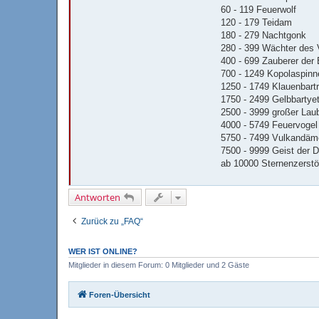
t
60 - 119 Feuerwolf
a
120 - 179 Teidam
k
t
180 - 279 Nachtgonk
d
280 - 399 Wächter des
a
t
400 - 699 Zauberer der
e
700 - 1249 Kopolaspinn
n
v
1250 - 1749 Klauenbartr
o
1750 - 2499 Gelbbartyet
n
G
2500 - 3999 großer Lau
o
4000 - 5749 Feuervogel
r
o
5750 - 7499 Vulkandä
n
7500 - 9999 Geist der 
ab 10000 Sternenzerstö
Antworten
Zurück zu „FAQ“
WER IST ONLINE?
Mitglieder in diesem Forum: 0 Mitglieder und 2 Gäste
Foren-Übersicht