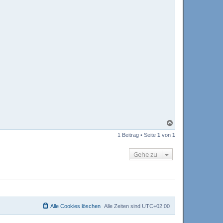
N
a
1 Beitrag • Seite
1
von
1
c
h
o
Gehe zu
b
e
n
Alle Cookies löschen
Alle Zeiten sind
UTC+02:00