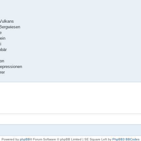
 Vulkans
 Bergwiesen
e
ein
i
bbär
mon
Depressionen
rer
Powered by
phpBB
® Forum Software © phpBB Limited | SE Square Left by
PhpBB3 BBCodes