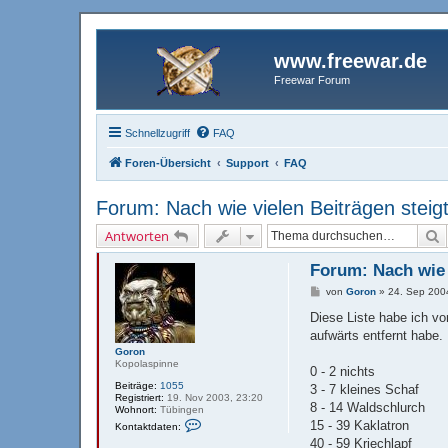
www.freewar.de
Freewar Forum
Schnellzugriff
FAQ
Foren-Übersicht
Support
FAQ
Forum: Nach wie vielen Beiträgen stei
S
Antworten
Forum: Nach wie 
B
von
Goron
»
24. Sep 200
e
i
Diese Liste habe ich v
t
aufwärts entfernt habe. 
r
a
Goron
g
Kopolaspinne
0 - 2 nichts
Beiträge:
1055
3 - 7 kleines Schaf
Registriert:
19. Nov 2003, 23:20
8 - 14 Waldschlurch
Wohnort:
Tübingen
K
15 - 39 Kaklatron
Kontaktdaten:
o
40 - 59 Kriechlapf
n