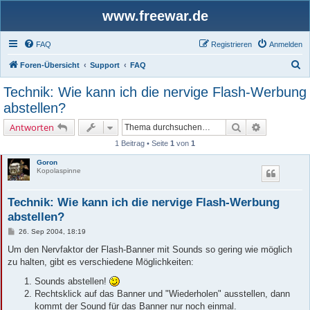
www.freewar.de
FAQ
Registrieren
Anmelden
S
Foren-Übersicht
Support
FAQ
u
Technik: Wie kann ich die nervige Flash-Werbung
c
abstellen?
h
Suche
Erweiterte 
Antworten
e
1 Beitrag • Seite
1
von
1
Goron
Kopolaspinne
Technik: Wie kann ich die nervige Flash-Werbung
abstellen?
B
26. Sep 2004, 18:19
e
i
Um den Nervfaktor der Flash-Banner mit Sounds so gering wie möglich
t
zu halten, gibt es verschiedene Möglichkeiten:
r
a
Sounds abstellen!
g
Rechtsklick auf das Banner und "Wiederholen" ausstellen, dann
kommt der Sound für das Banner nur noch einmal.