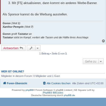
Mit [F5] aktualisieren, dann kommt ein anderes Werbe-Banner.
Als Sponsor kannst du die Werbung ausstellen.
Goron
(Welt
1
)
Xanthor Peregrin
(Welt
7
)
Goron
greift
Tastatur
an
Tastatur
stirbt im Kampf, verliert alle Tasten und die Hälfte ihres Anschlags
Antworten
1 Beitrag • Seite
1
von
1
Gehe zu
WER IST ONLINE?
Mitglieder in diesem Forum: 0 Mitglieder und 1 Gast
Foren-Übersicht
Alle Cookies löschen
Alle Zeiten sind
UTC+02:00
Powered by
phpBB
® Forum Software © phpBB Limited | SE Square Left by
PhpBB3 BBCodes
Deutsche Übersetzung durch
phpBB.de