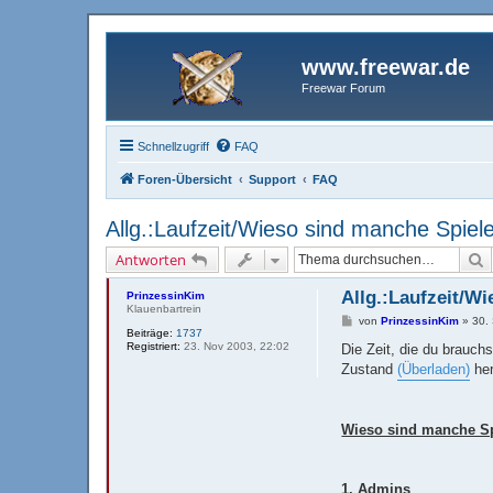
www.freewar.de
Freewar Forum
Schnellzugriff
FAQ
Foren-Übersicht
Support
FAQ
Allg.:Laufzeit/Wieso sind manche Spieler
S
Antworten
Allg.:Laufzeit/Wi
PrinzessinKim
Klauenbartrein
B
von
PrinzessinKim
»
30.
Beiträge:
1737
e
Registriert:
23. Nov 2003, 22:02
i
Die Zeit, die du brauch
t
Zustand
(Überladen)
her
r
a
g
Wieso sind manche Spi
1. Admins