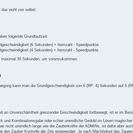
 das wohl von selbst.
aben folgende Grundlaufzeit:
dgeschwindigkeit (6 Sekunden) + Itemzahl - Speedpunkte.
dgeschwindigkeit (4 Sekunden) + Itemzahl - Speedpunkte.
en maximal 30 Sekunden, um voranzukommen.
g
ewegung kann man die Grundgeschwindigkeit von 6 (RP: 4) Sekunden auf 5 (
it an Unverschämtheit grenzender Geschwindigkeit fortbewegt, ist er im Besi
ück und Kombinationsgabe oder schier unendliche Geduld im Lösen magische
ar nicht unendlich lange wie die Zauberkräfte der ADMINs, ist dafür aber auc
hat den Zauber
Kontrolle der Zeit
angewendet. Je nach Mächtigkeit des Zaubers