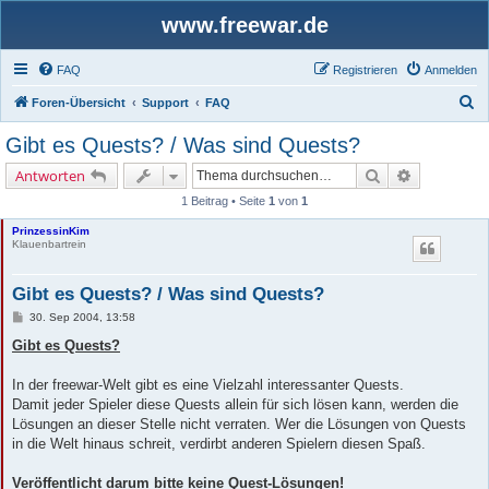
www.freewar.de
FAQ
Registrieren
Anmelden
S
Foren-Übersicht
Support
FAQ
u
Gibt es Quests? / Was sind Quests?
c
Suche
Erweiterte 
Antworten
h
1 Beitrag • Seite
1
von
1
e
PrinzessinKim
Klauenbartrein
Gibt es Quests? / Was sind Quests?
B
30. Sep 2004, 13:58
e
i
Gibt es Quests?
t
r
a
In der freewar-Welt gibt es eine Vielzahl interessanter Quests.
g
Damit jeder Spieler diese Quests allein für sich lösen kann, werden die
Lösungen an dieser Stelle nicht verraten. Wer die Lösungen von Quests
in die Welt hinaus schreit, verdirbt anderen Spielern diesen Spaß.
Veröffentlicht darum bitte keine Quest-Lösungen!