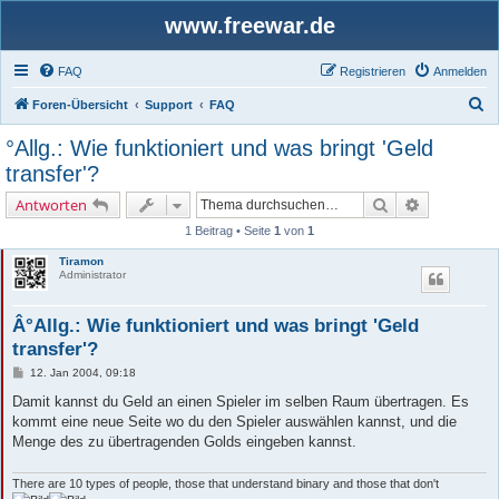
www.freewar.de
FAQ
Registrieren
Anmelden
S
Foren-Übersicht
Support
FAQ
u
°Allg.: Wie funktioniert und was bringt 'Geld
c
transfer'?
h
Suche
Erweiterte 
Antworten
e
1 Beitrag • Seite
1
von
1
Tiramon
Administrator
Â°Allg.: Wie funktioniert und was bringt 'Geld
transfer'?
B
12. Jan 2004, 09:18
e
i
Damit kannst du Geld an einen Spieler im selben Raum übertragen. Es
t
kommt eine neue Seite wo du den Spieler auswählen kannst, und die
r
a
Menge des zu übertragenden Golds eingeben kannst.
g
There are 10 types of people, those that understand binary and those that don't