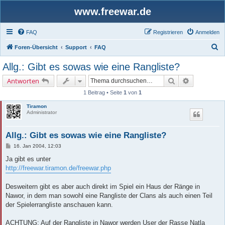
www.freewar.de
FAQ
Registrieren
Anmelden
S
Foren-Übersicht
Support
FAQ
u
Allg.: Gibt es sowas wie eine Rangliste?
c
Suche
Erweiterte 
Antworten
h
1 Beitrag • Seite
1
von
1
e
Tiramon
Administrator
Allg.: Gibt es sowas wie eine Rangliste?
B
16. Jan 2004, 12:03
e
i
Ja gibt es unter
t
http://freewar.tiramon.de/freewar.php
r
a
g
Desweitern gibt es aber auch direkt im Spiel ein Haus der Ränge in
Nawor, in dem man sowohl eine Rangliste der Clans als auch einen Teil
der Spielerrangliste anschauen kann.
ACHTUNG: Auf der Rangliste in Nawor werden User der Rasse Natla