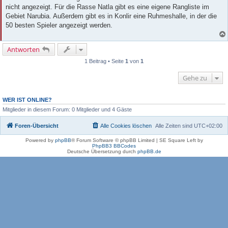
nicht angezeigt. Für die Rasse Natla gibt es eine eigene Rangliste im
Gebiet Narubia. Außerdem gibt es in Konlir eine Ruhmeshalle, in der die
50 besten Spieler angezeigt werden.
Antworten
1 Beitrag • Seite
1
von
1
Gehe zu
WER IST ONLINE?
Mitglieder in diesem Forum: 0 Mitglieder und 4 Gäste
Foren-Übersicht
Alle Cookies löschen
Alle Zeiten sind
UTC+02:00
Powered by
phpBB
® Forum Software © phpBB Limited | SE Square Left by
PhpBB3 BBCodes
Deutsche Übersetzung durch
phpBB.de