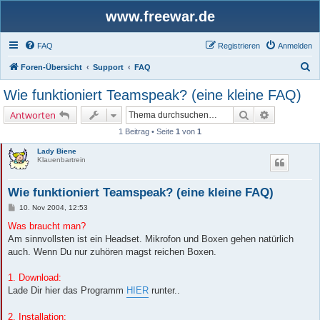
www.freewar.de
FAQ
Registrieren
Anmelden
S
Foren-Übersicht
Support
FAQ
u
Wie funktioniert Teamspeak? (eine kleine FAQ)
c
Suche
Erweiterte 
Antworten
h
1 Beitrag • Seite
1
von
1
e
Lady Biene
Klauenbartrein
Wie funktioniert Teamspeak? (eine kleine FAQ)
B
10. Nov 2004, 12:53
e
i
Was braucht man?
t
Am sinnvollsten ist ein Headset. Mikrofon und Boxen gehen natürlich
r
a
auch. Wenn Du nur zuhören magst reichen Boxen.
g
1. Download:
Lade Dir hier das Programm
HIER
runter..
2. Installation: