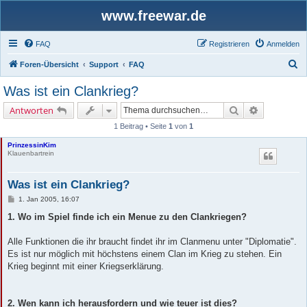
www.freewar.de
FAQ
Registrieren
Anmelden
S
Foren-Übersicht
Support
FAQ
u
Was ist ein Clankrieg?
c
Suche
Erweiterte 
Antworten
h
1 Beitrag • Seite
1
von
1
e
PrinzessinKim
Klauenbartrein
Was ist ein Clankrieg?
B
1. Jan 2005, 16:07
e
i
1. Wo im Spiel finde ich ein Menue zu den Clankriegen?
t
r
a
Alle Funktionen die ihr braucht findet ihr im Clanmenu unter "Diplomatie".
g
Es ist nur möglich mit höchstens einem Clan im Krieg zu stehen. Ein
Krieg beginnt mit einer Kriegserklärung.
2. Wen kann ich herausfordern und wie teuer ist dies?