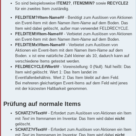
So sind beispielsweise
ITEM2?
,
ITEM2MIN?
sowie
RECYCLE2
für ein zweites Item zuständig.
FELDITEM?#Item-Name##
- Benötigt zum Auslösen von Aktionen
ein Event-Item mit dem Namen
Item-Name
auf dem Boden. Das
Item wird dabei gelöscht, außer man verwendet FELDRECYCLE.
FELDITEM!#Item-Name##
- Verbietet zum Auslösen von Aktionen
ein Event-Item mit dem Namen
Item-Name
auf dem Boden.
FELDITEMx!#Item-Name##
- Verbietet zum Auslösen von
Aktionen ein Event-Item mit dem Namen
Item-Name
auf dem
Boden. x ist eine natürliche Zahl kleiner als 10, dadurch kann auf
verschiedene Items getestet werden.
FELDRECYCLE#Wert##
- Voreinstellung: 0 (Null). Null heißt: Das
Item wird gelöscht. Wert 1: Das Item landet im
Eventfallenbehältnis. Wert 2: Das Item bleibt auf dem Feld.
Bei mehreren gleichartigen Event-Items auf dem Feld wird jenes
mit der kürzesten Haltbarkeit genommen.
Prüfung auf normale Items
SCHATZ?#Text##
- Erfordert zum Auslösen von Aktionen ein Item
mit
Text
im Itemnamen im Inventar. Das Item wird dabei
nicht
gelöscht.
SCHATZ?#Text##
- Erfordert zum Auslösen von Aktionen ein Item
mit
Text
im Itemnamen im Inventar. Das Item wird dabei
nicht