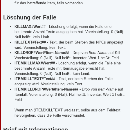
für das betreffende Item, falls vorhanden.
Löschung der Falle
KILLMAX#Wert##
- Löschung erfolgt, wenn die Falle eine
bestimmte Anzahl Texte ausgegeben hat. Voreinstellung: 0 (Null).
Null heißt: kein Limit.
KILLTEXT#Text##
- Text, der beim Sterben des NPCs angezeigt
wird. Voreinstellung: kein Text.
KILLDROP#Wert#Item-Name##
- Drop von
Item-Name
auf Kill.
Voreinstellung: 0 (Null). Null heißt: Inventar. Wert 1 heißt: Feld.
ITEMKILLMAX#Wert##
- Löschung erfolgt, wenn die Falle eine
bestimmte Anzahl Texte mit Itemausgabe erreicht hat.
Voreinstellung: 0 (Null). Null heißt: kein Limit.
ITEMKILLTEXT#Text##
- Text, der beim Sterben der Falle
angezeigt wird. Voreinstellung: kein Text.
ITEMKILLDROP#Wert#Item-Name##
- Drop von
Item-Name
auf
Itemkill. Voreinstellung: 0 (Null). Null heißt: Inventar. Wert 1 heißt:
Feld.
Wenn man (ITEM)KILLTEXT weglässt, sollte aus dem Feldtext
hervorgehen, dass die Falle verschwindet.
Brief mit Informationen