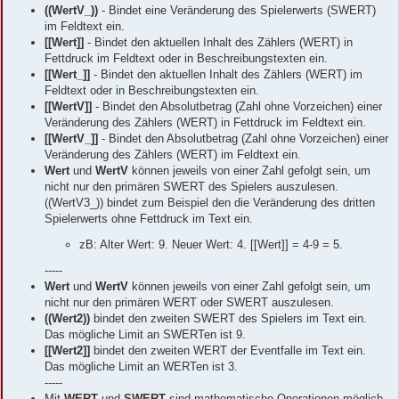
((WertV_))
- Bindet eine Veränderung des Spielerwerts (SWERT)
im Feldtext ein.
[[Wert]]
- Bindet den aktuellen Inhalt des Zählers (WERT) in
Fettdruck im Feldtext oder in Beschreibungstexten ein.
[[Wert_]]
- Bindet den aktuellen Inhalt des Zählers (WERT) im
Feldtext oder in Beschreibungstexten ein.
[[WertV]]
- Bindet den Absolutbetrag (Zahl ohne Vorzeichen) einer
Veränderung des Zählers (WERT) in Fettdruck im Feldtext ein.
[[WertV_]]
- Bindet den Absolutbetrag (Zahl ohne Vorzeichen) einer
Veränderung des Zählers (WERT) im Feldtext ein.
Wert
und
WertV
können jeweils von einer Zahl gefolgt sein, um
nicht nur den primären SWERT des Spielers auszulesen.
((WertV3_)) bindet zum Beispiel den die Veränderung des dritten
Spielerwerts ohne Fettdruck im Text ein.
zB: Alter Wert: 9. Neuer Wert: 4. [[Wert]] = 4-9 = 5.
-----
Wert
und
WertV
können jeweils von einer Zahl gefolgt sein, um
nicht nur den primären WERT oder SWERT auszulesen.
((Wert2))
bindet den zweiten SWERT des Spielers im Text ein.
Das mögliche Limit an SWERTen ist 9.
[[Wert2]]
bindet den zweiten WERT der Eventfalle im Text ein.
Das mögliche Limit an WERTen ist 3.
-----
Mit
WERT
und
SWERT
sind mathematische Operationen möglich,