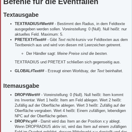
Befehle für die Eventfallen
t
r
a
g
Textausgabe
TEXTRADIUS#Wert##
- Bestimmt den Radius, in dem Feldtexte
ausgegeben werden sollen. Voreinstellung: 0 (Null). Null heißt: nur
aktuelles Feld. Maximum: 5.
PRETEXT#Text##
- Gibt
Text
nicht-kursiv vor Feldtexten aus dem
Textbereich aus und wird von diesen mit Leerzeichen getrennt.
Der Händler sagt:
Meine Preise sind die besten.
TEXTRADIUS und PRETEXT schließen sich gegenseitig aus.
GLOBAL#Text##
- Erzeugt einen Worldsay, der
Text
beinhaltet.
Itemausgabe
DROP#Wert##
- Voreinstellung: 0 (Null). Null heißt: Item kommt
ins Inventar. Wert 1 heißt: Item am Feld ablegen. Wert 2 heißt:
Zufällig auf der Oberfläche ablegen. Wert 3 heißt: Zufällig auf der
Oberfläche vergraben. Wert 4 heißt: Einem zufälligen, lebendigen
NPC auf der Oberfläche geben.
DROP#x:y##
- Damit wird das Item an der Position x:y ablegt.
Wenn DROPRADIUS aktiv ist, wird das Item auf einem zufälligen
Feld im Quadrat gebildet, dessen Mittelpunkt x:y darstellt und das