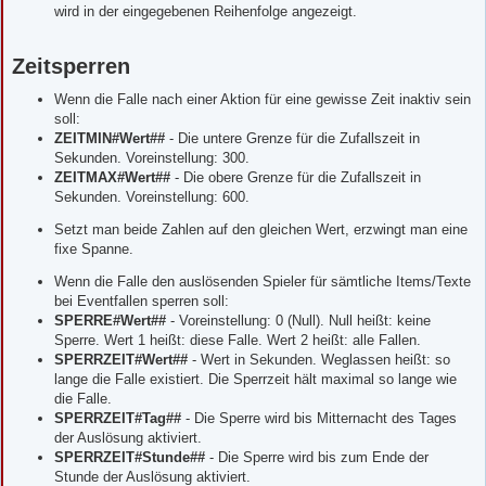
wird in der eingegebenen Reihenfolge angezeigt.
Zeitsperren
Wenn die Falle nach einer Aktion für eine gewisse Zeit inaktiv sein
soll:
ZEITMIN#Wert##
- Die untere Grenze für die Zufallszeit in
Sekunden. Voreinstellung: 300.
ZEITMAX#Wert##
- Die obere Grenze für die Zufallszeit in
Sekunden. Voreinstellung: 600.
Setzt man beide Zahlen auf den gleichen Wert, erzwingt man eine
fixe Spanne.
Wenn die Falle den auslösenden Spieler für sämtliche Items/Texte
bei Eventfallen sperren soll:
SPERRE#Wert##
- Voreinstellung: 0 (Null). Null heißt: keine
Sperre. Wert 1 heißt: diese Falle. Wert 2 heißt: alle Fallen.
SPERRZEIT#Wert##
- Wert in Sekunden. Weglassen heißt: so
lange die Falle existiert. Die Sperrzeit hält maximal so lange wie
die Falle.
SPERRZEIT#Tag##
- Die Sperre wird bis Mitternacht des Tages
der Auslösung aktiviert.
SPERRZEIT#Stunde##
- Die Sperre wird bis zum Ende der
Stunde der Auslösung aktiviert.