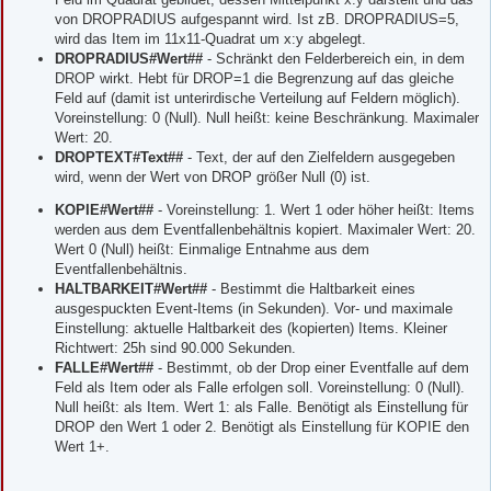
von DROPRADIUS aufgespannt wird. Ist zB. DROPRADIUS=5,
wird das Item im 11x11-Quadrat um x:y abgelegt.
DROPRADIUS#Wert##
- Schränkt den Felderbereich ein, in dem
DROP wirkt. Hebt für DROP=1 die Begrenzung auf das gleiche
Feld auf (damit ist unterirdische Verteilung auf Feldern möglich).
Voreinstellung: 0 (Null). Null heißt: keine Beschränkung. Maximaler
Wert: 20.
DROPTEXT#Text##
- Text, der auf den Zielfeldern ausgegeben
wird, wenn der Wert von DROP größer Null (0) ist.
KOPIE#Wert##
- Voreinstellung: 1. Wert 1 oder höher heißt: Items
werden aus dem Eventfallenbehältnis kopiert. Maximaler Wert: 20.
Wert 0 (Null) heißt: Einmalige Entnahme aus dem
Eventfallenbehältnis.
HALTBARKEIT#Wert##
- Bestimmt die Haltbarkeit eines
ausgespuckten Event-Items (in Sekunden). Vor- und maximale
Einstellung: aktuelle Haltbarkeit des (kopierten) Items. Kleiner
Richtwert: 25h sind 90.000 Sekunden.
FALLE#Wert##
- Bestimmt, ob der Drop einer Eventfalle auf dem
Feld als Item oder als Falle erfolgen soll. Voreinstellung: 0 (Null).
Null heißt: als Item. Wert 1: als Falle. Benötigt als Einstellung für
DROP den Wert 1 oder 2. Benötigt als Einstellung für KOPIE den
Wert 1+.