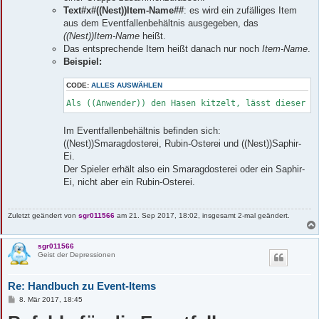
Text#x#((Nest))Item-Name##
: es wird ein zufälliges Item
aus dem Eventfallenbehältnis ausgegeben, das
((Nest))Item-Name
heißt.
Das entsprechende Item heißt danach nur noch
Item-Name
.
Beispiel:
CODE:
ALLES AUSWÄHLEN
Als ((Anwender)) den Hasen kitzelt, lässt dieser e
Im Eventfallenbehältnis befinden sich:
((Nest))Smaragdosterei, Rubin-Osterei und ((Nest))Saphir-
Ei.
Der Spieler erhält also ein Smaragdosterei oder ein Saphir-
Ei, nicht aber ein Rubin-Osterei.
Zuletzt geändert von
sgr011566
am 21. Sep 2017, 18:02, insgesamt 2-mal geändert.
sgr011566
Geist der Depressionen
Re: Handbuch zu Event-Items
B
8. Mär 2017, 18:45
e
i