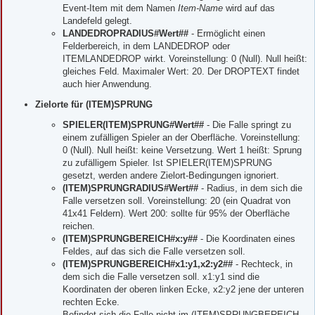
Event-Item mit dem Namen
Item-Name
wird auf das
Landefeld gelegt.
LANDEDROPRADIUS#Wert##
- Ermöglicht einen
Felderbereich, in dem LANDEDROP oder
ITEMLANDEDROP wirkt. Voreinstellung: 0 (Null). Null heißt:
gleiches Feld. Maximaler Wert: 20. Der DROPTEXT findet
auch hier Anwendung.
Zielorte für (ITEM)SPRUNG
SPIELER(ITEM)SPRUNG#Wert##
- Die Falle springt zu
einem zufälligen Spieler an der Oberfläche. Voreinstellung:
0 (Null). Null heißt: keine Versetzung. Wert 1 heißt: Sprung
zu zufälligem Spieler. Ist SPIELER(ITEM)SPRUNG
gesetzt, werden andere Zielort-Bedingungen ignoriert.
(ITEM)SPRUNGRADIUS#Wert##
- Radius, in dem sich die
Falle versetzen soll. Voreinstellung: 20 (ein Quadrat von
41x41 Feldern). Wert 200: sollte für 95% der Oberfläche
reichen.
(ITEM)SPRUNGBEREICH#x:y##
- Die Koordinaten eines
Feldes, auf das sich die Falle versetzen soll.
(ITEM)SPRUNGBEREICH#x1:y1,x2:y2##
- Rechteck, in
dem sich die Falle versetzen soll. x1:y1 sind die
Koordinaten der oberen linken Ecke, x2:y2 jene der unteren
rechten Ecke.
Befindet sich die Falle nicht im (ITEM)SPRUNGBEREICH,