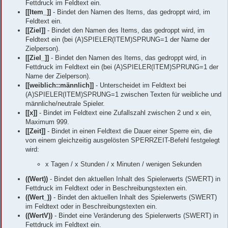
Fettdruck im Feldtext ein.
[[Item_]]
- Bindet den Namen des Items, das gedroppt wird, im
Feldtext ein.
[[Ziel]]
- Bindet den Namen des Items, das gedroppt wird, im
Feldtext ein (bei (A)SPIELER(ITEM)SPRUNG=1 der Name der
Zielperson).
[[Ziel_]]
- Bindet den Namen des Items, das gedroppt wird, in
Fettdruck im Feldtext ein (bei (A)SPIELER(ITEM)SPRUNG=1 der
Name der Zielperson).
[[weiblich::männlich]]
- Unterscheidet im Feldtext bei
(A)SPIELER(ITEM)SPRUNG=1 zwischen Texten für weibliche und
männliche/neutrale Spieler.
[[x]]
- Bindet im Feldtext eine Zufallszahl zwischen 2 und x ein,
Maximum 999.
[[Zeit]]
- Bindet in einen Feldtext die Dauer einer Sperre ein, die
von einem gleichzeitig ausgelösten SPERRZEIT-Befehl festgelegt
wird:
x Tagen / x Stunden / x Minuten / wenigen Sekunden
((Wert))
- Bindet den aktuellen Inhalt des Spielerwerts (SWERT) in
Fettdruck im Feldtext oder in Beschreibungstexten ein.
((Wert_))
- Bindet den aktuellen Inhalt des Spielerwerts (SWERT)
im Feldtext oder in Beschreibungstexten ein.
((WertV))
- Bindet eine Veränderung des Spielerwerts (SWERT) in
Fettdruck im Feldtext ein.