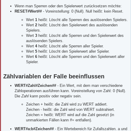
Wenn man Sperren oder den Spielerwert zurücksetzen möchte:
RESET#Wert##
- Voreinstellung: 0 (Null). Null heißt: kein Reset.
Wert
1
heißt: Löscht alle Sperren des auslösenden Spielers.
Wert
2
heißt: Löscht den Spielerwert des auslösenden
Spielers.
Wert
3
heißt: Löscht alle Sperren und den Spielerwert des
auslösenden Spielers.
Wert
4
heißt: Löscht alle Sperren aller Spieler.
Wert
5
heißt: Löscht den Spielerwert aller Spieler.
Wert
6
heißt: Löscht alle Sperren und den Spielerwert aller
Spieler.
Zählvariablen der Falle beeinflussen
WERT#Zahl#Zeichen##
- Ein Wert, mit dem man verschiedene
Zähloperationen ausführen kann. Voreinstellung von Zahl: 0 (Null).
Die
Zahl
kann positiv oder negativ sein.
Zeichen + heißt: die Zahl wird zu WERT addiert.
Zeichen - heißt: die Zahl wird von WERT subtrahiert.
Zeichen = heißt: WERT wird auf die Zahl gesetzt (in
unmarkierten Fällen kann
#=
entfallen).
WERT#a:b#Zeichen##
- Ein Wertebereich für Zufallszahlen. a und