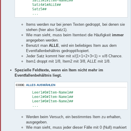
	Satz3#2#Item-Name2##

	Satz4#1#ALLE##

	Satz5##

	...
Items werden nur bei jenen Texten gedroppt, bei denen sie
stehen (hier also Satz1).
Wie man sieht, muss beim Itemtext die Häufigkeit
immer
angegeben werden.
Benutzt man
ALLE
, wird ein beliebiges Item aus dem
Eventfallenbehältnis gedroppt/kopiert.
Jeder Satz kommt hier mit x/(1+1+2+3+1) = x/8 Chance.
Item1 droppt mit 1/8, Item2 mit 3/8, ALLE mit 1/8.
Spezielle Feldtexte, wenn ein Item nicht mehr im
Eventfallenbehältnis liegt.
CODE:
ALLES AUSWÄHLEN
	Leer1#0#Item-Name1##

	Leer2#0#Item-Name1##

	Leer3#0#Item-Name2##

	...
Werden beim Versuch, ein bestimmtes Item zu erhalten,
ausgegeben.
Wie man sieht, muss jeder dieser Fälle mit 0 (Null) markiert