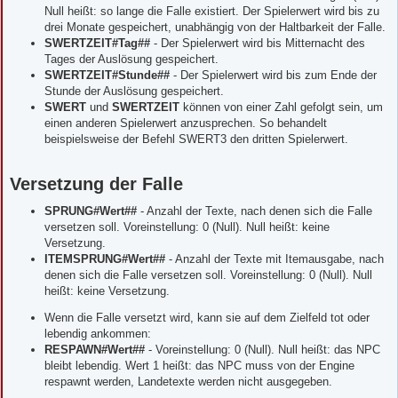
Null heißt: so lange die Falle existiert. Der Spielerwert wird bis zu
drei Monate gespeichert, unabhängig von der Haltbarkeit der Falle.
SWERTZEIT#Tag##
- Der Spielerwert wird bis Mitternacht des
Tages der Auslösung gespeichert.
SWERTZEIT#Stunde##
- Der Spielerwert wird bis zum Ende der
Stunde der Auslösung gespeichert.
SWERT
und
SWERTZEIT
können von einer Zahl gefolgt sein, um
einen anderen Spielerwert anzusprechen. So behandelt
beispielsweise der Befehl SWERT3 den dritten Spielerwert.
Versetzung der Falle
SPRUNG#Wert##
- Anzahl der Texte, nach denen sich die Falle
versetzen soll. Voreinstellung: 0 (Null). Null heißt: keine
Versetzung.
ITEMSPRUNG#Wert##
- Anzahl der Texte mit Itemausgabe, nach
denen sich die Falle versetzen soll. Voreinstellung: 0 (Null). Null
heißt: keine Versetzung.
Wenn die Falle versetzt wird, kann sie auf dem Zielfeld tot oder
lebendig ankommen:
RESPAWN#Wert##
- Voreinstellung: 0 (Null). Null heißt: das NPC
bleibt lebendig. Wert 1 heißt: das NPC muss von der Engine
respawnt werden, Landetexte werden nicht ausgegeben.