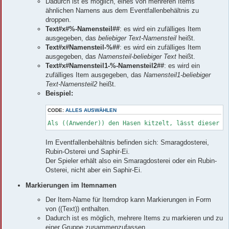
Dadurch ist es möglich, eines von mehreren Items
ähnlichen Namens aus dem Eventfallenbehältnis zu
droppen.
Text#x#%-Namensteil##
: es wird ein zufälliges Item
ausgegeben, das
beliebiger Text-Namensteil
heißt.
Text#x#Namensteil-%##
: es wird ein zufälliges Item
ausgegeben, das
Namensteil-beliebiger Text
heißt.
Text#x#Namensteil1-%-Namensteil2##
: es wird ein
zufälliges Item ausgegeben, das
Namensteil1-beliebiger
Text-Namensteil2
heißt.
Beispiel:
CODE:
ALLES AUSWÄHLEN
Als ((Anwender)) den Hasen kitzelt, lässt dieser e
Im Eventfallenbehältnis befinden sich: Smaragdosterei,
Rubin-Osterei und Saphir-Ei.
Der Spieler erhält also ein Smaragdosterei oder ein Rubin-
Osterei, nicht aber ein Saphir-Ei.
Markierungen im Itemnamen
Der Item-Name für Itemdrop kann Markierungen in Form
von ((Text)) enthalten.
Dadurch ist es möglich, mehrere Items zu markieren und zu
einer Gruppe zusammenzufassen.