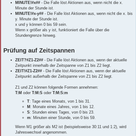
MINUTE!#x##
- Die Falle löst Aktionen aus, wenn nicht die x.
Minute der Stunde ist.
MINUTE!#x-y##
- Die Falle löst Aktionen aus, wenn nicht die x. bis
y. Minute der Stunde ist.
x und y können 0 bis 59 sein.
Wenn x größer als y ist, funktioniert die Falle über die
Stundengrenze hinweg.
Prüfung auf Zeitspannen
ZEIT?#Z1-Z2##
- Die Falle löst Aktionen aus, wenn der aktuelle
Zeitpunkt innerhalb der Zeitspanne von Z1 bis Z2 liegt.
ZEIT!#Z1-Z2##
- Die Falle löst Aktionen aus, wenn der aktuelle
Zeitpunkt außerhalb der Zeitspanne von Z1 bis Z2 liegt.
Z1 und Z2 können folgende Formen annehmen:
T:M
oder
T:M:S
oder
T:M:S:m
T
: Tage eines Monats, von 1 bis 31.
M
: Monate eines Jahres, von 1 bis 12.
S
: Stunden eines Tages, von 0 bis 23.
m
: Minuten einer Stunde, von 0 bis 59.
Wenn M1 größer als M2 ist (beispielsweise 30:11 und 1:2), wird
Jahreswechsel angenommen.