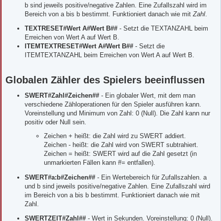
b sind jeweils positive/negative Zahlen. Eine Zufallszahl wird im
Bereich von a bis b bestimmt. Funktioniert danach wie mit
Zahl
.
TEXTRESET#Wert A#Wert B##
- Setzt die TEXTANZAHL beim
Erreichen von Wert A auf Wert B.
ITEMTEXTRESET#Wert A#Wert B##
- Setzt die
ITEMTEXTANZAHL beim Erreichen von Wert A auf Wert B.
Globalen Zähler des Spielers beeinflussen
SWERT#Zahl#Zeichen##
- Ein globaler Wert, mit dem man
verschiedene Zähloperationen für den Spieler ausführen kann.
Voreinstellung und Minimum von Zahl: 0 (Null). Die Zahl kann nur
positiv oder Null sein.
Zeichen + heißt: die Zahl wird zu SWERT addiert.
Zeichen - heißt: die Zahl wird von SWERT subtrahiert.
Zeichen = heißt: SWERT wird auf die Zahl gesetzt (in
unmarkierten Fällen kann
#=
entfallen).
SWERT#a:b#Zeichen##
- Ein Wertebereich für Zufallszahlen. a
und b sind jeweils positive/negative Zahlen. Eine Zufallszahl wird
im Bereich von a bis b bestimmt. Funktioniert danach wie mit
Zahl.
SWERTZEIT#Zahl##
- Wert in Sekunden. Voreinstellung: 0 (Null).