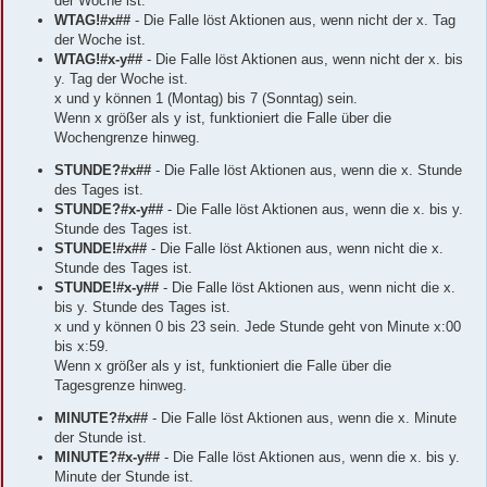
der Woche ist.
WTAG!#x##
- Die Falle löst Aktionen aus, wenn nicht der x. Tag
der Woche ist.
WTAG!#x-y##
- Die Falle löst Aktionen aus, wenn nicht der x. bis
y. Tag der Woche ist.
x und y können 1 (Montag) bis 7 (Sonntag) sein.
Wenn x größer als y ist, funktioniert die Falle über die
Wochengrenze hinweg.
STUNDE?#x##
- Die Falle löst Aktionen aus, wenn die x. Stunde
des Tages ist.
STUNDE?#x-y##
- Die Falle löst Aktionen aus, wenn die x. bis y.
Stunde des Tages ist.
STUNDE!#x##
- Die Falle löst Aktionen aus, wenn nicht die x.
Stunde des Tages ist.
STUNDE!#x-y##
- Die Falle löst Aktionen aus, wenn nicht die x.
bis y. Stunde des Tages ist.
x und y können 0 bis 23 sein. Jede Stunde geht von Minute x:00
bis x:59.
Wenn x größer als y ist, funktioniert die Falle über die
Tagesgrenze hinweg.
MINUTE?#x##
- Die Falle löst Aktionen aus, wenn die x. Minute
der Stunde ist.
MINUTE?#x-y##
- Die Falle löst Aktionen aus, wenn die x. bis y.
Minute der Stunde ist.