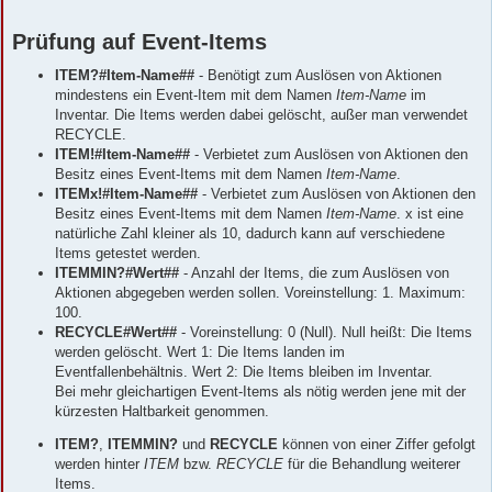
Prüfung auf Event-Items
ITEM?#Item-Name##
- Benötigt zum Auslösen von Aktionen
mindestens ein Event-Item mit dem Namen
Item-Name
im
Inventar. Die Items werden dabei gelöscht, außer man verwendet
RECYCLE.
ITEM!#Item-Name##
- Verbietet zum Auslösen von Aktionen den
Besitz eines Event-Items mit dem Namen
Item-Name
.
ITEMx!#Item-Name##
- Verbietet zum Auslösen von Aktionen den
Besitz eines Event-Items mit dem Namen
Item-Name
. x ist eine
natürliche Zahl kleiner als 10, dadurch kann auf verschiedene
Items getestet werden.
ITEMMIN?#Wert##
- Anzahl der Items, die zum Auslösen von
Aktionen abgegeben werden sollen. Voreinstellung: 1. Maximum:
100.
RECYCLE#Wert##
- Voreinstellung: 0 (Null). Null heißt: Die Items
werden gelöscht. Wert 1: Die Items landen im
Eventfallenbehältnis. Wert 2: Die Items bleiben im Inventar.
Bei mehr gleichartigen Event-Items als nötig werden jene mit der
kürzesten Haltbarkeit genommen.
ITEM?
,
ITEMMIN?
und
RECYCLE
können von einer Ziffer gefolgt
werden hinter
ITEM
bzw.
RECYCLE
für die Behandlung weiterer
Items.