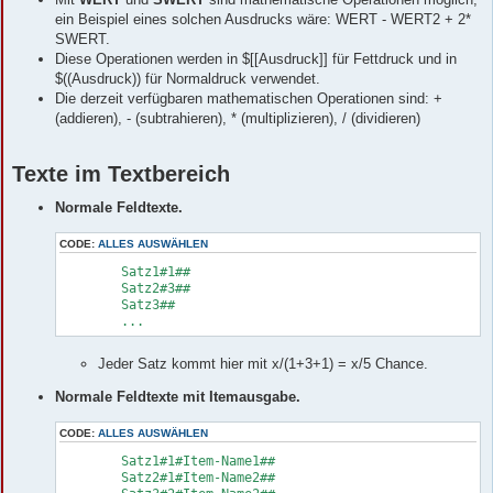
ein Beispiel eines solchen Ausdrucks wäre: WERT - WERT2 + 2*
SWERT.
Diese Operationen werden in $[[Ausdruck]] für Fettdruck und in
$((Ausdruck)) für Normaldruck verwendet.
Die derzeit verfügbaren mathematischen Operationen sind: +
(addieren), - (subtrahieren), * (multiplizieren), / (dividieren)
Texte im Textbereich
Normale Feldtexte.
CODE:
ALLES AUSWÄHLEN
	Satz1#1##

	Satz2#3##

	Satz3##

	...
Jeder Satz kommt hier mit x/(1+3+1) = x/5 Chance.
Normale Feldtexte mit Itemausgabe.
CODE:
ALLES AUSWÄHLEN
	Satz1#1#Item-Name1##

	Satz2#1#Item-Name2##
