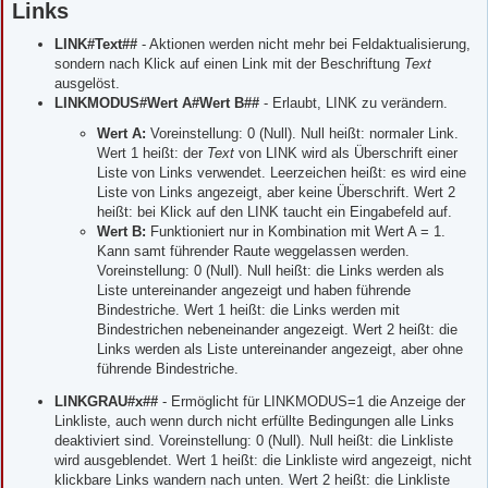
Links
LINK#Text##
- Aktionen werden nicht mehr bei Feldaktualisierung,
sondern nach Klick auf einen Link mit der Beschriftung
Text
ausgelöst.
LINKMODUS#Wert A#Wert B##
- Erlaubt, LINK zu verändern.
Wert A:
Voreinstellung: 0 (Null). Null heißt: normaler Link.
Wert 1 heißt: der
Text
von LINK wird als Überschrift einer
Liste von Links verwendet. Leerzeichen heißt: es wird eine
Liste von Links angezeigt, aber keine Überschrift. Wert 2
heißt: bei Klick auf den LINK taucht ein Eingabefeld auf.
Wert B:
Funktioniert nur in Kombination mit Wert A = 1.
Kann samt führender Raute weggelassen werden.
Voreinstellung: 0 (Null). Null heißt: die Links werden als
Liste untereinander angezeigt und haben führende
Bindestriche. Wert 1 heißt: die Links werden mit
Bindestrichen nebeneinander angezeigt. Wert 2 heißt: die
Links werden als Liste untereinander angezeigt, aber ohne
führende Bindestriche.
LINKGRAU#x##
- Ermöglicht für LINKMODUS=1 die Anzeige der
Linkliste, auch wenn durch nicht erfüllte Bedingungen alle Links
deaktiviert sind. Voreinstellung: 0 (Null). Null heißt: die Linkliste
wird ausgeblendet. Wert 1 heißt: die Linkliste wird angezeigt, nicht
klickbare Links wandern nach unten. Wert 2 heißt: die Linkliste