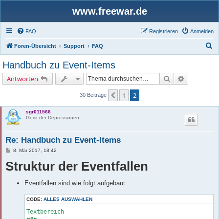
www.freewar.de
FAQ
Registrieren
Anmelden
S
Foren-Übersicht
Support
FAQ
u
Handbuch zu Event-Items
c
Suche
Erweiterte 
Antworten
h
e
1
2
Vorherige
30 Beiträge
sgr011566
Geist der Depressionen
Re: Handbuch zu Event-Items
B
8. Mär 2017, 18:42
e
Struktur der Eventfallen
i
t
r
a
Eventfallen sind wie folgt aufgebaut:
g
CODE:
ALLES AUSWÄHLEN
Textbereich
