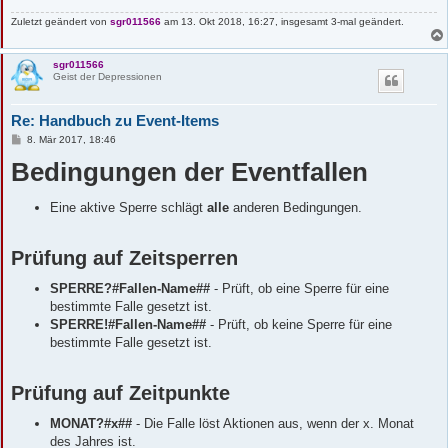
Zuletzt geändert von
sgr011566
am 13. Okt 2018, 16:27, insgesamt 3-mal geändert.
sgr011566
Geist der Depressionen
Re: Handbuch zu Event-Items
B
8. Mär 2017, 18:46
e
Bedingungen der Eventfallen
i
t
r
a
Eine aktive Sperre schlägt
alle
anderen Bedingungen.
g
Prüfung auf Zeitsperren
SPERRE?#Fallen-Name##
- Prüft, ob eine Sperre für eine
bestimmte Falle gesetzt ist.
SPERRE!#Fallen-Name##
- Prüft, ob keine Sperre für eine
bestimmte Falle gesetzt ist.
Prüfung auf Zeitpunkte
MONAT?#x##
- Die Falle löst Aktionen aus, wenn der x. Monat
des Jahres ist.