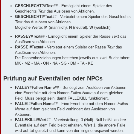
GESCHLECHT?#Text##
- Ermöglicht einem Spieler des
Geschlechts
Text
das Auslösen von Aktionen.
GESCHLECHT!#Text##
- Verbietet einem Spieler des Geschlechts
Text
das Auslösen von Aktionen.
Mögliche Werte:
M
(männlich),
N
(neutral),
W
(weiblich).
RASSE?#Text##
- Ermöglicht einem Spieler der Rasse
Text
das
Auslösen von Aktionen.
RASSE!#Text##
- Verbietet einem Spieler der Rasse
Text
das
Auslösen von Aktionen.
Die Rassenbezeichnungen bestehen jeweils aus zwei Buchstaben:
MK - MZ - MA - ON - NA - SG - DM - TA - KE
Prüfung auf Eventfallen oder NPCs
FALLE?#Fallen-Name##
- Benötigt zum Auslösen von Aktionen
eine Eventfalle mit dem Namen
Fallen-Name
auf dem gleichen
Feld. Muss belegt sein, damit FALLEKILL funktioniert.
FALLE!#Fallen-Name##
- Eine Eventfalle mit dem Namen
Fallen-
Name
auf dem gleichen Feld verhindert das Auslösen von
Aktionen.
FALLEKILL#Wert##
- Voreinstellung: 0 (Null). Null heißt: andere
Eventfalle auf dem Feld bleibt erhalten. Wert 1: die andere Falle
wird auf tot gesetzt und kann von der Engine respawnt werden.