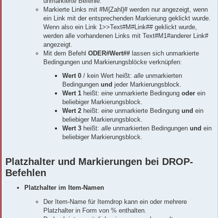
unmarkierte Befehle.
Markierte Links mit #M{Zahl}# werden nur angezeigt, wenn
ein Link mit der entsprechenden Markierung geklickt wurde.
Wenn also ein Link 1>>Text#M#Link## geklickt wurde,
werden alle vorhandenen Links mit Text#M1#anderer Link#
angezeigt.
Mit dem Befehl
ODER#Wert##
lassen sich unmarkierte
Bedingungen und Markierungsblöcke verknüpfen:
Wert 0
/ kein Wert heißt:
alle
unmarkierten
Bedingungen
und
jeder Markierungsblock.
Wert 1
heißt:
eine
unmarkierte Bedingung
oder
ein
beliebiger Markierungsblock.
Wert 2
heißt:
eine
unmarkierte Bedingung
und
ein
beliebiger Markierungsblock.
Wert 3
heißt:
alle
unmarkierten Bedingungen
und
ein
beliebiger Markierungsblock.
Platzhalter und Markierungen bei DROP-
Befehlen
Platzhalter im Item-Namen
Der Item-Name für Itemdrop kann ein oder mehrere
Platzhalter in Form von % enthalten.