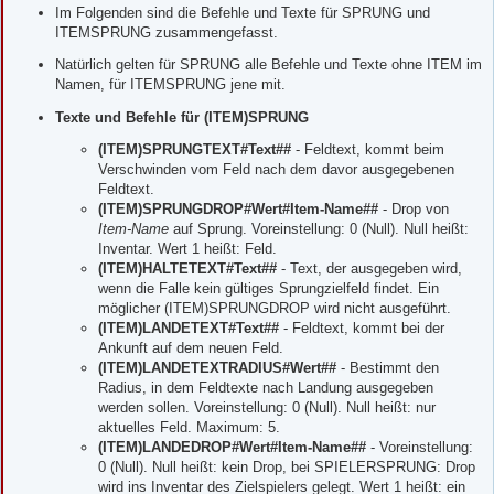
Im Folgenden sind die Befehle und Texte für SPRUNG und
ITEMSPRUNG zusammengefasst.
Natürlich gelten für SPRUNG alle Befehle und Texte ohne ITEM im
Namen, für ITEMSPRUNG jene mit.
Texte und Befehle für (ITEM)SPRUNG
(ITEM)SPRUNGTEXT#Text##
- Feldtext, kommt beim
Verschwinden vom Feld nach dem davor ausgegebenen
Feldtext.
(ITEM)SPRUNGDROP#Wert#Item-Name##
- Drop von
Item-Name
auf Sprung. Voreinstellung: 0 (Null). Null heißt:
Inventar. Wert 1 heißt: Feld.
(ITEM)HALTETEXT#Text##
- Text, der ausgegeben wird,
wenn die Falle kein gültiges Sprungzielfeld findet. Ein
möglicher (ITEM)SPRUNGDROP wird nicht ausgeführt.
(ITEM)LANDETEXT#Text##
- Feldtext, kommt bei der
Ankunft auf dem neuen Feld.
(ITEM)LANDETEXTRADIUS#Wert##
- Bestimmt den
Radius, in dem Feldtexte nach Landung ausgegeben
werden sollen. Voreinstellung: 0 (Null). Null heißt: nur
aktuelles Feld. Maximum: 5.
(ITEM)LANDEDROP#Wert#Item-Name##
- Voreinstellung:
0 (Null). Null heißt: kein Drop, bei SPIELERSPRUNG: Drop
wird ins Inventar des Zielspielers gelegt. Wert 1 heißt: ein