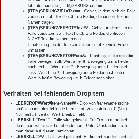
führt der nächste (ITEM)SPRUNG dorthin.
(ITEM)SPRUNGZIEL#Text##
- Gebiet, in dem sich die Falle
versetzen soll. Text heißt: alle Felder, die diesen Text im
Namen tragen.
(ITEM)SPRUNGVERBOT#Text##
- Gebiet, in dem sich die
Falle versetzen soll. Text heißt: alle Felder, die diesen
NICHT Text im Namen tragen.
Empfehlung: beide Bereiche sollten nicht zu viele Felder
umfassen.
(ITEM)SPRUNGVEKTOR#a:b##
- Richtung, in die sich die
Falle bewegen soll. Wert a heißt: Bewegung um a Felder
nach rechts. Wert -a heißt: Bewegung um a Felder nach
links. Wert b heißt: Bewegung um b Felder nach unten.
Wert -b heißt: Bewegung um b Felder nach oben.
Verhalten bei fehlendem Dropitem
LEERDROP#Wert#Item-Name##
- Drop von
Item-Name
(sollte
natürlich nicht das fehlende Item sein). Voreinstellung: 0 (Null).
Null heißt: Inventar. Wert 1 heißt: Feld.
LEERKILL#Text##
- Falle wird gelöscht. Der Text kommt nach
dem Leertext für das betreffende Item. Unter Umständen sollte
man daher auf diesen verzichten.
LEERKILL#0##
- Falle wird gelöscht. Es kommt nur der Leertext