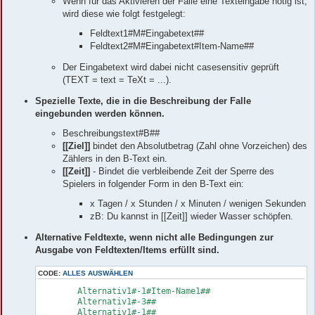
Wenn für das Aktivieren der Falle eine Texteingabe nötig ist,
wird diese wie folgt festgelegt:
Feldtext1#M#Eingabetext##
Feldtext2#M#Eingabetext#Item-Name##
Der Eingabetext wird dabei nicht casesensitiv geprüft
(TEXT = text = TeXt = ...).
Spezielle Texte, die in die Beschreibung der Falle
eingebunden werden können.
Beschreibungstext#B##
[[Ziel]]
bindet den Absolutbetrag (Zahl ohne Vorzeichen) des
Zählers in den B-Text ein.
[[Zeit]]
- Bindet die verbleibende Zeit der Sperre des
Spielers in folgender Form in den B-Text ein:
x Tagen / x Stunden / x Minuten / wenigen Sekunden
zB: Du kannst in [[Zeit]] wieder Wasser schöpfen.
Alternative Feldtexte, wenn nicht alle Bedingungen zur
Ausgabe von Feldtexten/Items erfüllt sind.
CODE:
ALLES AUSWÄHLEN
	Alternativ1#-1#Item-Name1##

	Alternativ1#-3##

	Alternativ1#-1##
