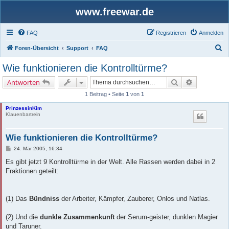
www.freewar.de
FAQ
Registrieren
Anmelden
S
Foren-Übersicht
Support
FAQ
u
Wie funktionieren die Kontrolltürme?
c
Suche
Erweiterte 
Antworten
h
1 Beitrag • Seite
1
von
1
e
PrinzessinKim
Klauenbartrein
Wie funktionieren die Kontrolltürme?
B
24. Mär 2005, 16:34
e
i
Es gibt jetzt 9 Kontrolltürme in der Welt. Alle Rassen werden dabei in 2
t
Fraktionen geteilt:
r
a
g
(1) Das
Bündniss
der Arbeiter, Kämpfer, Zauberer, Onlos und Natlas.
(2) Und die
dunkle Zusammenkunft
der Serum-geister, dunklen Magier
und Taruner.