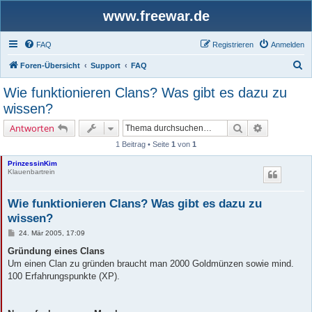
www.freewar.de
FAQ
Registrieren
Anmelden
S
Foren-Übersicht
Support
FAQ
u
Wie funktionieren Clans? Was gibt es dazu zu
c
wissen?
h
Suche
Erweiterte 
Antworten
e
1 Beitrag • Seite
1
von
1
PrinzessinKim
Klauenbartrein
Wie funktionieren Clans? Was gibt es dazu zu
wissen?
B
24. Mär 2005, 17:09
e
i
Gründung eines Clans
t
Um einen Clan zu gründen braucht man 2000 Goldmünzen sowie mind.
r
a
100 Erfahrungspunkte (XP).
g