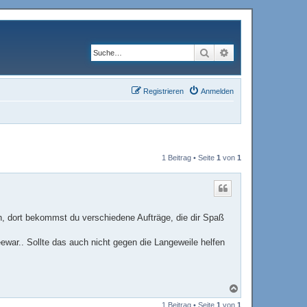
Suche
Erweiterte Suche
Registrieren
Anmelden
1 Beitrag • Seite
1
von
1
n, dort bekommst du verschiedene Aufträge, die dir Spaß
war.. Sollte das auch nicht gegen die Langeweile helfen
N
a
1 Beitrag • Seite
1
von
1
c