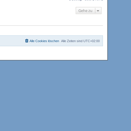
h
o
Gehe zu
b
e
n
Alle Cookies löschen
Alle Zeiten sind
UTC+02:00