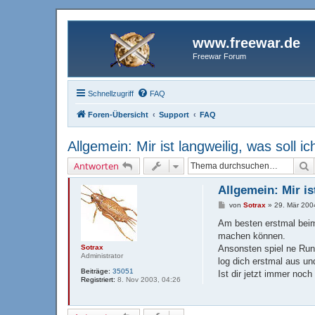
www.freewar.de
Freewar Forum
Schnellzugriff
FAQ
Foren-Übersicht
Support
FAQ
Allgemein: Mir ist langweilig, was soll ic
S
Antworten
Allgemein: Mir is
B
von
Sotrax
»
29. Mär 200
e
i
Am besten erstmal beim
t
machen können.
r
a
Sotrax
Ansonsten spiel ne Rund
g
Administrator
log dich erstmal aus un
Beiträge:
35051
Ist dir jetzt immer noc
Registriert:
8. Nov 2003, 04:26