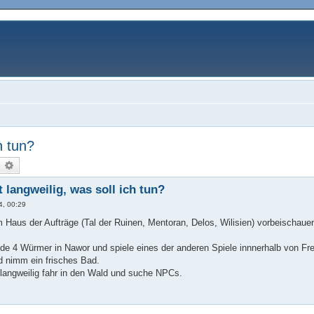
h tun?
uche
Erweiterte Suche
t langweilig, was soll ich tun?
4, 00:29
 Haus der Aufträge (Tal der Ruinen, Mentoran, Delos, Wilisien) vorbeischaue
e 4 Würmer in Nawor und spiele eines der anderen Spiele innnerhalb von Free
d nimm ein frisches Bad.
h langweilig fahr in den Wald und suche NPCs.