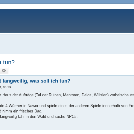
h tun?
uche
Erweiterte Suche
t langweilig, was soll ich tun?
4, 00:29
 Haus der Aufträge (Tal der Ruinen, Mentoran, Delos, Wilisien) vorbeischaue
e 4 Würmer in Nawor und spiele eines der anderen Spiele innnerhalb von Free
d nimm ein frisches Bad.
h langweilig fahr in den Wald und suche NPCs.