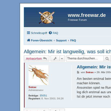
www.freewar.de
Freewar Forum
Schnellzugriff
FAQ
Foren-Übersicht
Support
FAQ
Allgemein: Mir ist langweilig, was soll ic
S
Antworten
Allgemein: Mir is
B
von
Sotrax
»
29. Mär 200
e
i
Am besten erstmal beim
t
machen können.
r
a
Sotrax
Ansonsten spiel ne Rund
g
Administrator
log dich erstmal aus un
Beiträge:
35051
Ist dir jetzt immer noc
Registriert:
8. Nov 2003, 04:26