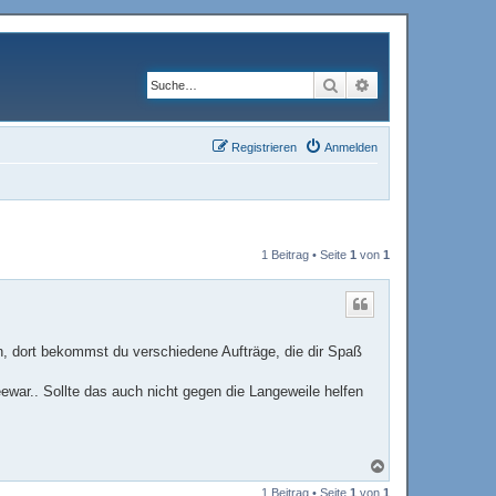
Suche
Erweiterte Suche
Registrieren
Anmelden
1 Beitrag • Seite
1
von
1
n, dort bekommst du verschiedene Aufträge, die dir Spaß
war.. Sollte das auch nicht gegen die Langeweile helfen
N
a
1 Beitrag • Seite
1
von
1
c