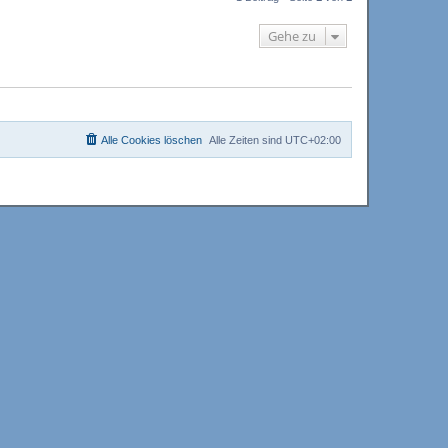
h
o
Gehe zu
b
e
n
Alle Cookies löschen
Alle Zeiten sind
UTC+02:00