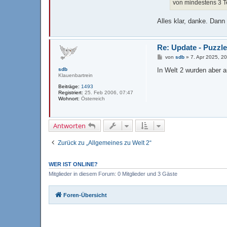
von mindestens 3 Te
Alles klar, danke. Dan
Re: Update - Puzzle
B
von
sdb
»
7. Apr 2025, 2
e
i
sdb
In Welt 2 wurden aber a
t
Klauenbartrein
r
Beiträge:
1493
a
Registriert:
25. Feb 2006, 07:47
g
Wohnort:
Österreich
Antworten
Zurück zu „Allgemeines zu Welt 2“
WER IST ONLINE?
Mitglieder in diesem Forum: 0 Mitglieder und 3 Gäste
Foren-Übersicht