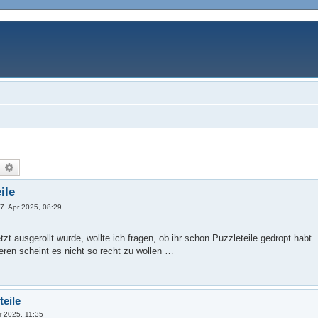
uche
Erweiterte Suche
ile
»
7. Apr 2025, 08:29
t ausgerollt wurde, wollte ich fragen, ob ihr schon Puzzleteile gedropt habt.
eren scheint es nicht so recht zu wollen …
teile
r 2025, 11:35