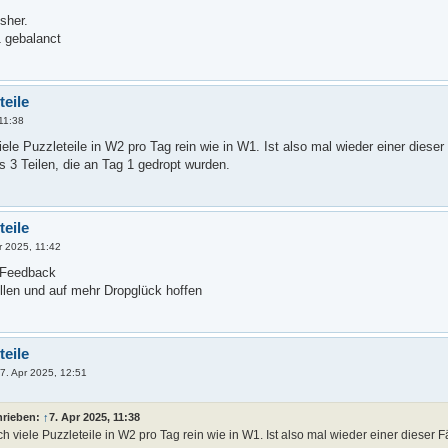
sher.
 gebalanct
teile
 11:38
le Puzzleteile in W2 pro Tag rein wie in W1. Ist also mal wieder einer dieser 
 3 Teilen, die an Tag 1 gedropt wurden.
teile
r 2025, 11:42
e Feedback
llen und auf mehr Dropglück hoffen
teile
»
7. Apr 2025, 12:51
hrieben:
↑
7. Apr 2025, 11:38
viele Puzzleteile in W2 pro Tag rein wie in W1. Ist also mal wieder einer dieser Fäl