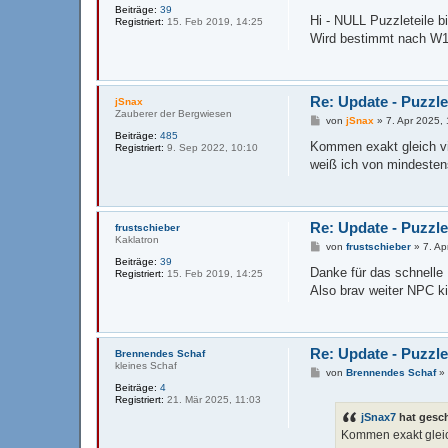
e
Beiträge:
39
i
Hi - NULL Puzzleteile bi
Registriert:
15. Feb 2019, 14:25
t
Wird bestimmt nach W1
r
a
g
Re: Update - Puzzle
jSnax
Zauberer der Bergwiesen
B
von
jSnax
»
7. Apr 2025,
e
Beiträge:
485
i
Kommen exakt gleich vie
Registriert:
9. Sep 2022, 10:10
t
weiß ich von mindestens
r
a
g
Re: Update - Puzzle
frustschieber
Kaklatron
B
von
frustschieber
»
7. Ap
e
Beiträge:
39
i
Danke für das schnell
Registriert:
15. Feb 2019, 14:25
t
Also brav weiter NPC ki
r
a
g
Re: Update - Puzzle
Brennendes Schaf
kleines Schaf
B
von
Brennendes Schaf
e
Beiträge:
4
i
Registriert:
21. Mär 2025, 11:03
t
jSnax7
hat gesc
r
a
Kommen exakt gleich 
g