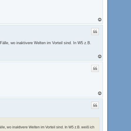
b
e
n
N
a
c
h
o
b
Fälle, wo inaktivere Welten im Vorteil sind. In W5 z.B.
e
n
N
a
c
h
o
b
e
n
N
a
c
h
o
b
e
n
le, wo inaktivere Welten im Vorteil sind. In W5 z.B. weiß ich