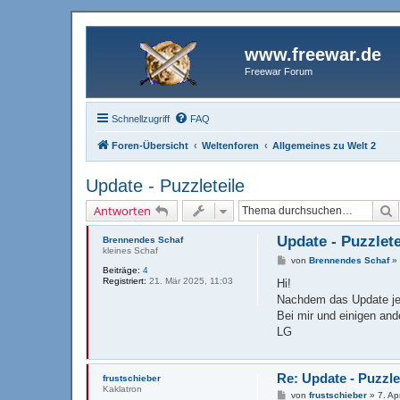
www.freewar.de
Freewar Forum
Schnellzugriff
FAQ
Foren-Übersicht
Weltenforen
Allgemeines zu Welt 2
Update - Puzzleteile
S
Antworten
Update - Puzzlete
Brennendes Schaf
kleines Schaf
B
von
Brennendes Schaf
Beiträge:
4
e
Registriert:
21. Mär 2025, 11:03
i
Hi!
t
Nachdem das Update jetz
r
a
Bei mir und einigen and
g
LG
Re: Update - Puzzle
frustschieber
Kaklatron
B
von
frustschieber
»
7. Ap