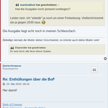
g
martinallnet
hat geschrieben:
↑
Hat die Ausgabe noch jemand rumliegen?
Leider nein. Ich "arbeite" ja noch an einer Fortsetzung. Vielleicht kommt
sie ja gegen 2030 raus.
Die Ausgabe liegt echt noch in meinen Schliessfach.
Beleidige niemals die Mutter deiner Geschwister, es könnte auch deine Mutter sein!
Chaosrider hat geschrieben:
Ihr seid doch alle fiese kleine Galaks
Quetschenpaua
Kopolaspinne
Re: Enthüllungen über die BoF
B
23. Mär 2023, 08:16
e
i
Her damit!
t
r
a
g
Bank of Freewar
Bank of Freewar - Zweigstelle Welt 1