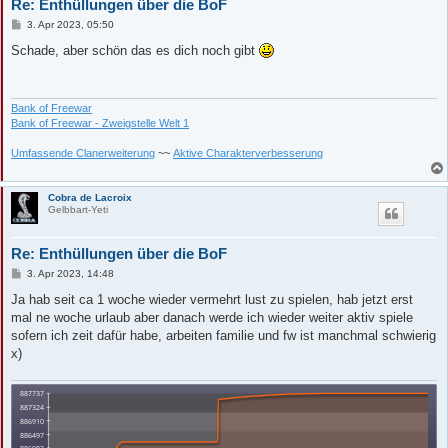
Re: Enthüllungen über die BoF
B
3. Apr 2023, 05:50
e
i
Schade, aber schön das es dich noch gibt
t
r
a
g
Bank of Freewar
Bank of Freewar - Zweigstelle Welt 1
Umfassende Clanerweiterung
~~
Aktive Charakterverbesserung
Cobra de Lacroix
Gelbbart-Yeti
Re: Enthüllungen über die BoF
B
3. Apr 2023, 14:48
e
i
Ja hab seit ca 1 woche wieder vermehrt lust zu spielen, hab jetzt erst
t
mal ne woche urlaub aber danach werde ich wieder weiter aktiv spiele
r
a
sofern ich zeit dafür habe, arbeiten familie und fw ist manchmal schwierig
g
x)