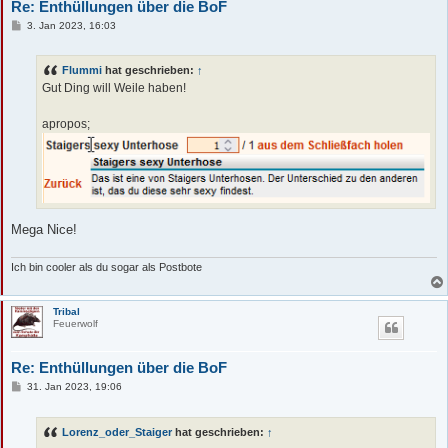
Re: Enthüllungen über die BoF
B
3. Jan 2023, 16:03
e
i
t
Flummi
hat geschrieben:
↑
r
a
Gut Ding will Weile haben!
g
apropos;
Mega Nice!
Ich bin cooler als du sogar als Postbote
Tribal
Feuerwolf
Re: Enthüllungen über die BoF
B
31. Jan 2023, 19:06
e
i
t
Lorenz_oder_Staiger
hat geschrieben:
↑
r
a