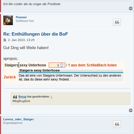
Ich bin cooler als du sogar als Postbote
Flummi
Gelbbart-Yeti
Re: Enthüllungen über die BoF
B
2. Jan 2023, 13:25
e
i
Gut Ding will Weile haben!
t
r
a
apropos;
g
Nyrea
hat geschrieben:
↑
#BigBugBob
Lorenz_oder_Staiger
Kopolaspinne