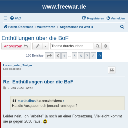
www.freewar.de
FAQ
Registrieren
Anmelden
S
Foren-Übersicht
Weltenforen
Allgemeines zu Welt 4
u
Enthüllungen über die BoF
c
Suche
Erweiterte 
Antworten
h
e
Seite
9
von
9
1
5
6
7
8
9
Vorherige
130 Beiträge
…
Lorenz_oder_Staiger
Kopolaspinne
Re: Enthüllungen über die BoF
B
2. Jan 2023, 12:52
e
i
t
martinallnet
hat geschrieben:
↑
r
a
Hat die Ausgabe noch jemand rumliegen?
g
Leider nein. Ich "arbeite" ja noch an einer Fortsetzung. Vielleicht kommt
sie ja gegen 2030 raus.