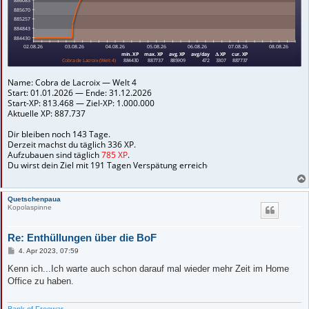
Quetschenpaua
Kopolaspinne
Re: Enthüllungen über die BoF
B
4. Apr 2023, 07:59
e
i
Kenn ich...Ich warte auch schon darauf mal wieder mehr Zeit im Home
t
Office zu haben.
r
a
g