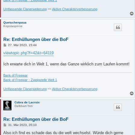
Umfassende Clanerweiterung
~~
Aktive Charakterverbesserung
Quetschenpaua
Kopolaspinne
Re: Enthüllungen über die BoF
B
27. Mär 2023, 15:44
e
i
viewtopic.php?f=42&t=64119
t
r
a
Ich erwarte dich in Welt 1, wenn das Ganze wirklich zum Laufen kommt!
g
Bank of Freewar
Bank of Freewar - Zweigstelle Welt 1
Umfassende Clanerweiterung
~~
Aktive Charakterverbesserung
Cobra de Lacroix
Gelbbart-Yeti
Re: Enthüllungen über die BoF
B
31. Mär 2023, 20:10
e
i
Also ich find es schade das du die welt wechselst. Würde dich gerne