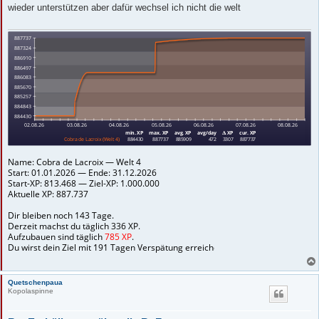
t
wieder unterstützen aber dafür wechsel ich nicht die welt
r
a
g
Quetschenpaua
Kopolaspinne