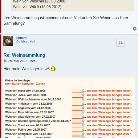
Wein von Wuschel (23.08.2008)
Wein von Würfli (15.08.2012)
Ihre Weinsammlung ist beeindruckend. Verkaufen Sie Weine aus Ihrer
Sammlung?
Flummi
Gelbbart-Yeti
Re: Weinsammlung
B
25. Mär 2023, 15:59
e
i
Hier mein Weinlager in w6
t
r
a
g