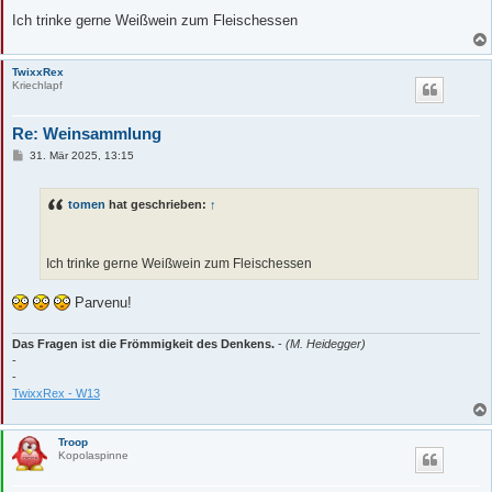
Ich trinke gerne Weißwein zum Fleischessen
TwixxRex
Kriechlapf
Re: Weinsammlung
B
31. Mär 2025, 13:15
e
i
t
tomen
hat geschrieben:
↑
r
a
g
Ich trinke gerne Weißwein zum Fleischessen
Parvenu!
Das Fragen ist die Frömmigkeit des Denkens.
-
(M. Heidegger)
-
-
TwixxRex - W13
Troop
Kopolaspinne