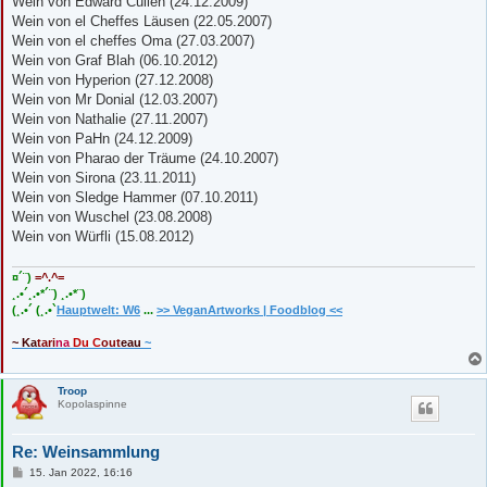
Wein von Edward Cullen (24.12.2009)
Wein von el Cheffes Läusen (22.05.2007)
Wein von el cheffes Oma (27.03.2007)
Wein von Graf Blah (06.10.2012)
Wein von Hyperion (27.12.2008)
Wein von Mr Donial (12.03.2007)
Wein von Nathalie (27.11.2007)
Wein von PaHn (24.12.2009)
Wein von Pharao der Träume (24.10.2007)
Wein von Sirona (23.11.2011)
Wein von Sledge Hammer (07.10.2011)
Wein von Wuschel (23.08.2008)
Wein von Würfli (15.08.2012)
¤´¨)
=^.^=
¸.•´¸.•*´¨) ¸.•*¨)
(¸.•´ (¸.•`
Hauptwelt: W6
...
>> VeganArtworks | Foodblog <<
~ Ka
tari
na
Du C
out
eau
~
Troop
Kopolaspinne
Re: Weinsammlung
B
15. Jan 2022, 16:16
e