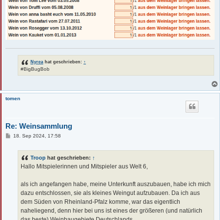
Nyrea
hat geschrieben:
↑
#BigBugBob
tomen
Re: Weinsammlung
B
18. Sep 2024, 17:58
e
i
t
Troop
hat geschrieben:
↑
r
a
Hallo Mitspielerinnen und Mitspieler aus Welt 6,
g
als ich angefangen habe, meine Unterkunft auszubauen, habe ich mich
dazu entschlossen, sie als kleines Weingut aufzubauen. Da ich aus
dem Süden von Rheinland-Pfalz komme, war das eigentlich
naheliegend, denn hier bei uns ist eines der größeren (und natürlich
das beste) Weinbaugebiete Deutschlands.