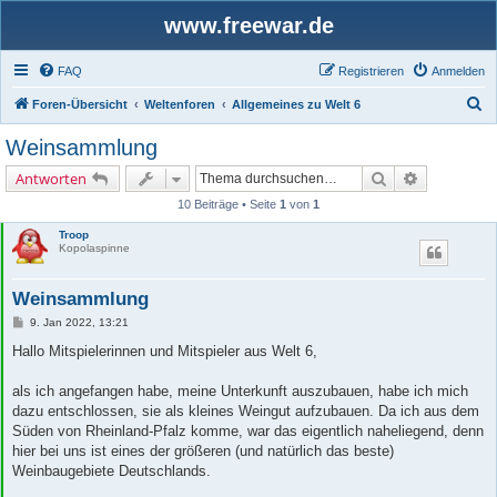
www.freewar.de
FAQ
Registrieren
Anmelden
S
Foren-Übersicht
Weltenforen
Allgemeines zu Welt 6
u
Weinsammlung
c
Suche
Erweiterte 
Antworten
h
10 Beiträge • Seite
1
von
1
e
Troop
Kopolaspinne
Weinsammlung
B
9. Jan 2022, 13:21
e
i
Hallo Mitspielerinnen und Mitspieler aus Welt 6,
t
r
a
als ich angefangen habe, meine Unterkunft auszubauen, habe ich mich
g
dazu entschlossen, sie als kleines Weingut aufzubauen. Da ich aus dem
Süden von Rheinland-Pfalz komme, war das eigentlich naheliegend, denn
hier bei uns ist eines der größeren (und natürlich das beste)
Weinbaugebiete Deutschlands.