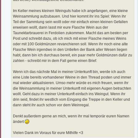
Im Keller meines kleinen Weinguts habe ich angefangen, eine kleine
Weinsammlung aufzubauen. Und hier kommt ihr ins Spiel: Wenn ihr
Teil der Sammlung sein wollt oder mir einfach einen kleinen Gefallen
erweisen wollt, dann lasst mir eure Flasche Wein aus der
Taunektarbrauerei in Ferdolien zukommen. Macht das am besten per
Post und schreibt dazu, ob ich mich mit einer Flasche meines Weins
oder mit 100 Goldmünzen revanchieren soll. Wenn ihr noch eine alte
Flasche Wein irgendwo in den Untiefen der Bank aller Wesen liegen
habt, dann bin ich durchaus bereit, ein paar mehr Goldmünzen dafür zu
zahlen - schreibt mir in dem Fall gerne einen Brief.
Wenn ich das nächste Mal in meiner Unterkunft bin, werde ich auch
eine Liste bereits vorhandener Weine in den Thread posten und immer
mal wieder aktualisieren. Umso mehr würde es mich freuen, wenn ihr
die Weinsammlung in meiner Unterkunft mit eigenen Augen betrachten
wollt. Geht dazu in meiner Unterkunft einfach ins Weingut. Wenn ihr
drin seid, findet ihr westlich vom Eingang die Treppe in den Keller und
dann steht ihr auch schon vor dem Weinregal.
Denkt außerdem gerne an mich, wenn ihr mal temporär euren Namen
ändert
Vielen Dank im Voraus für eure Mithilfe <3