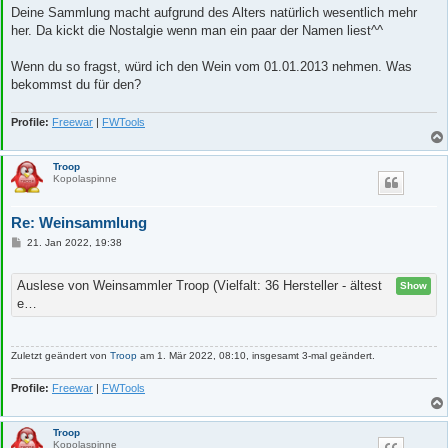
i
Deine Sammlung macht aufgrund des Alters natürlich wesentlich mehr
t
her. Da kickt die Nostalgie wenn man ein paar der Namen liest^^
r
a
g
Wenn du so fragst, würd ich den Wein vom 01.01.2013 nehmen. Was
bekommst du für den?
Profile:
Freewar
|
FWTools
Troop
Kopolaspinne
Re: Weinsammlung
B
21. Jan 2022, 19:38
e
i
t
Auslese von Weinsammler Troop (Vielfalt: 36 Hersteller - ältest
Show
r
e…
a
g
Zuletzt geändert von
Troop
am 1. Mär 2022, 08:10, insgesamt 3-mal geändert.
Profile:
Freewar
|
FWTools
Troop
Kopolaspinne