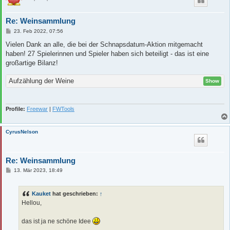
Re: Weinsammlung
B
23. Feb 2022, 07:56
e
i
Vielen Dank an alle, die bei der Schnapsdatum-Aktion mitgemacht
t
haben! 27 Spielerinnen und Spieler haben sich beteiligt - das ist eine
r
a
großartige Bilanz!
g
Aufzählung der Weine
Show
Profile:
Freewar
|
FWTools
CyrusNelson
Re: Weinsammlung
B
13. Mär 2023, 18:49
e
i
t
Kauket
hat geschrieben:
↑
r
a
Hellou,
g
das ist ja ne schöne Idee