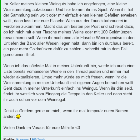
Im Keller meines kleinen Weinguts habe ich angefangen, eine kleine
Weinsammlung aufzubauen. Und hier kommt ihr ins Spiel: Wenn ihr Teil
der Sammlung sein wollt oder mir einfach einen kleinen Gefallen erweisen
wollt, dann lasst mir eure Flasche Wein aus der Taunektarbrauerei in
Ferdolien zukommen. Macht das am besten per Post und schreibt dazu,
ob ich mich mit einer Flasche meines Weins oder mit 100 Goldmünzen
revanchieren soll. Wenn ihr noch eine alte Flasche Wein irgendwo in den
Untiefen der Bank aller Wesen liegen habt, dann bin ich durchaus bereit,
ein paar mehr Goldmünzen dafür zu zahlen - schreibt mir in dem Fall
gerne einen Brief.
Wenn ich das nächste Mal in meiner Unterkunft bin, werde ich auch eine
Liste bereits vorhandener Weine in den Thread posten und immer mal
wieder aktualisieren. Umso mehr würde es mich freuen, wenn ihr die
Weinsammlung in meiner Unterkunft mit eigenen Augen betrachten wollt.
Geht dazu in meiner Unterkunft einfach ins Weingut. Wenn ihr drin seid,
findet ihr westlich vom Eingang die Treppe in den Keller und dann steht
ihr auch schon vor dem Weinregal.
Denkt außerdem gerne an mich, wenn ihr mal temporär euren Namen
ändert
Vielen Dank im Voraus für eure Mithilfe <3
Profile:
Freewar
|
FWTools