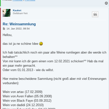
Kauket
Gelbbart-Yeti
Re: Weinsammlung
B
14. Jan 2022, 08:54
e
i
Hellou,
t
r
a
das ist ja ne schöne Idee
g
Ich hab tatsächlich noch ein paar alte Weine rumliegen aber die werde ich
behalten^^
Von mir kann ich dir gern einen vom 12.02.2021 schicken^^ Hab da mal
ein paar mehr gemacht.
Oder vom 01.01.2013 - wie du willst.
Hier meine bescheidene Sammlung (nicht groß aber mit viel Erinnerungen
verbunden):
Wein von artax (17.02.2009)
Wein von Aven Fallen (05.09.2008)
Wein von Black Faye (03.09.2012)
Wein von dadidi (24.12.2010)