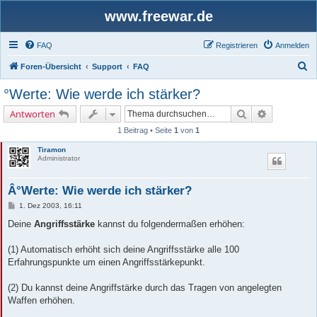
www.freewar.de
FAQ
Registrieren
Anmelden
S
Foren-Übersicht
Support
FAQ
u
°Werte: Wie werde ich stärker?
c
Suche
Erweiterte 
Antworten
h
1 Beitrag • Seite
1
von
1
e
Tiramon
Administrator
Â°Werte: Wie werde ich stärker?
B
1. Dez 2003, 16:11
e
i
Deine
Angriffsstärke
kannst du folgendermaßen erhöhen:
t
r
a
(1) Automatisch erhöht sich deine Angriffsstärke alle 100
g
Erfahrungspunkte um einen Angriffsstärkepunkt.
(2) Du kannst deine Angriffstärke durch das Tragen von angelegten
Waffen erhöhen.