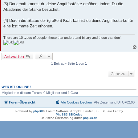
(3) Dauerhaft kannst du deine Angriffsstärke erhöhen, indem Du die
Akademie der Stärke besuchst.
(4) Durch die Statue der (großen) Kraft kannst du deine Angriffsstärke für
eine bstimmte Zeit erhöhen.
There are 10 types of people, those that understand binary and those that don't
Antworten
1 Beitrag • Seite
1
von
1
Gehe zu
WER IST ONLINE?
Mitglieder in diesem Forum: 0 Mitglieder und 1 Gast
Foren-Übersicht
Alle Cookies löschen
Alle Zeiten sind
UTC+02:00
Powered by
phpBB
® Forum Software © phpBB Limited | SE Square Left by
PhpBB3 BBCodes
Deutsche Übersetzung durch
phpBB.de