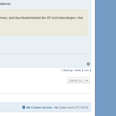
kademie.
en, darf das Akademielimit die XP nicht übersteigen. Hier
N
a
1 Beitrag • Seite
1
von
1
c
h
o
Gehe zu
b
e
n
Alle Cookies löschen
Alle Zeiten sind
UTC+02:00