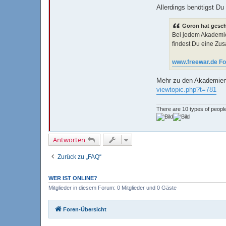
t
Allerdings benötigst D
a
k
t
Goron hat gesch
d
Bei jedem Akademie
a
t
findest Du eine Zu
e
n
v
www.freewar.de Fo
o
n
T
Mehr zu den Akademien 
i
viewtopic.php?t=781
r
a
m
o
There are 10 types of people
n
Antworten
Zurück zu „FAQ“
WER IST ONLINE?
Mitglieder in diesem Forum: 0 Mitglieder und 0 Gäste
Foren-Übersicht