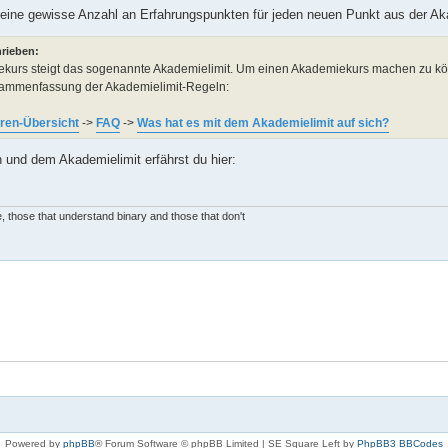
u eine gewisse Anzahl an Erfahrungspunkten für jeden neuen Punkt aus der A
rieben:
kurs steigt das sogenannte Akademielimit. Um einen Akademiekurs machen zu könn
sammenfassung der Akademielimit-Regeln:
ren-Übersicht
->
FAQ
->
Was hat es mit dem Akademielimit auf sich?
und dem Akademielimit erfährst du hier:
, those that understand binary and those that don't
Powered by
phpBB
® Forum Software © phpBB Limited | SE Square Left by
PhpBB3 BBCodes