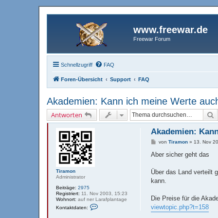
www.freewar.de
Freewar Forum
Schnellzugriff
FAQ
Foren-Übersicht
Support
FAQ
Akademien: Kann ich meine Werte auch
S
Antworten
Akademien: Kann
B
von
Tiramon
»
13. Nov 2
e
i
Aber sicher geht das
t
r
a
Tiramon
Über das Land verteilt
g
Administrator
kann.
Beiträge:
2975
Registriert:
11. Nov 2003, 15:23
Die Preise für die Akad
Wohnort:
auf ner Larafplantage
K
viewtopic.php?t=158
Kontaktdaten:
o
n